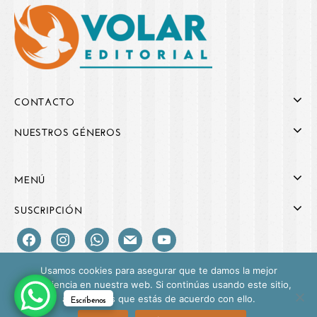
CONTACTO
NUESTROS GÉNEROS
MENÚ
SUSCRIPCIÓN
Usamos cookies para asegurar que te damos la mejor
experiencia en nuestra web. Si continúas usando este sitio,
Escríbenos
asumiremos que estás de acuerdo con ello.
Copyright © 2026 Volar Editorial