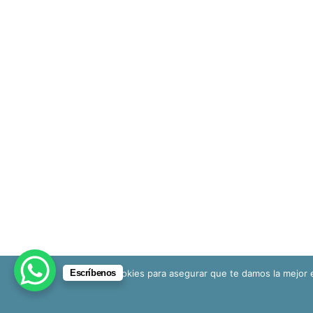
Escríbenos
Usamos cookies para asegurar que te damos la mejor e