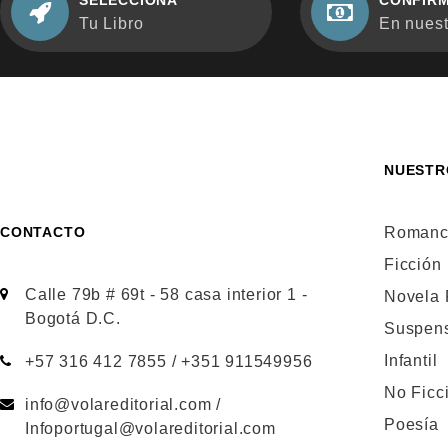
SELECCIONA
CONFIRM
Tu Libro
En nuestr
NUESTR
CONTACTO
Romanc
Ficción
Calle 79b # 69t - 58 casa interior 1 -
Novela
Bogotá D.C.
Suspen
Infantil
+57 316 412 7855 / +351 911549956
No Ficc
info@volareditorial.com /
Poesía
Infoportugal@volareditorial.com