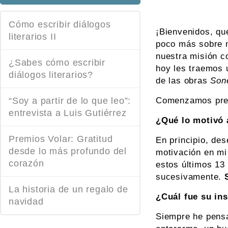
Cómo escribir diálogos
¡Bienvenidos, qu
literarios II
poco más sobre n
nuestra misión co
¿Sabes cómo escribir
hoy les traemos 
diálogos literarios?
de las obras
Sone
“Soy a partir de lo que leo”:
Comenzamos pregu
entrevista a Luis Gutiérrez
¿Qué lo motivó a
Premios Volar: Gratitud
En principio, des
desde lo más profundo del
motivación en mi 
corazón
estos últimos 13
sucesivamente.
La historia de un regalo de
¿Cuál fue su in
navidad
Siempre he pensa