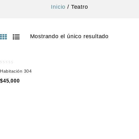
Inicio
/
Teatro
Mostrando el único resultado
0
Habitación 304
out
of
$
45,000
5