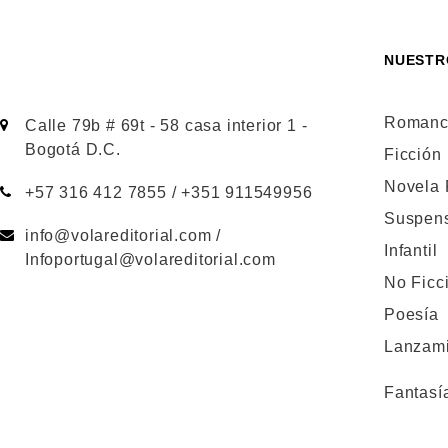
NUESTR
Romanc
Calle 79b # 69t - 58 casa interior 1 -
Bogotá D.C.
Ficción
Novela
+57 316 412 7855 / +351 911549956
Suspen
info@volareditorial.com /
Infantil
Infoportugal@volareditorial.com
No Ficc
Poesía
Lanzami
Fantasí