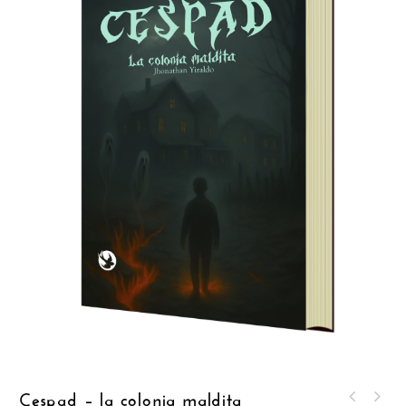
Cespad – la colonia maldita
Os meus demónios são