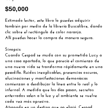
Las crónicas de Úvendor –
humanos
$
50,000
El despertar de Ninha-Thi
Estimado lector, este libro lo puedes adquirir
también por medio de la librería Buscalibre, dando
clic sobre el rectángulo de color naranja.
Allí puedes hacer la compra de manera segura.
.
Sinopsis:
Cuando Cespad se muda con su prometida Lucy a
una casa apartada, lo que parecía el comienzo de
una nueva vida se transforma rápidamente en una
pesadilla. Ruidos inexplicables, presencias oscuras,
alucinaciones y manifestaciones demoníacas
comienzan a desdibujar la línea entre lo real y lo
infernal. A medida que los días pasan, secretos
enterrados salen a la luz y el ambiente se vuelve
cada vez más opresivo.
Atrapado en un destino que no eligió, Cespad