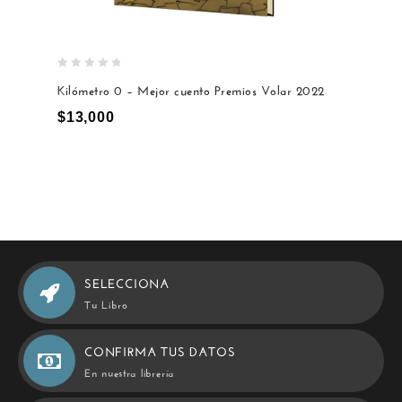
0
Kilómetro 0 – Mejor cuento Premios Volar 2022
out
of
$
13,000
5
SELECCIONA
Tu Libro
CONFIRMA TUS DATOS
En nuestra librería