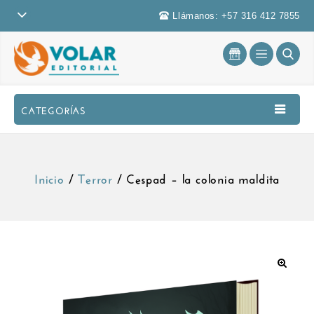
Llámanos: +57 316 412 7855
CATEGORÍAS
Inicio
/
Terror
/
Cespad – la colonia maldita