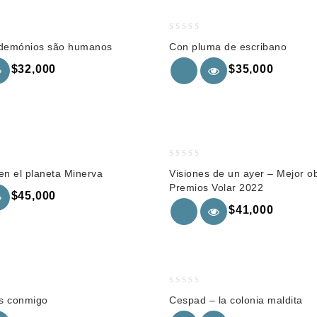
0
demónios são humanos
Con pluma de escribano
out
of
$
32,000
$
35,000
5
0
n el planeta Minerva
Visiones de un ayer – Mejor o
out
Premios Volar 2022
of
$
45,000
5
$
41,000
0
s conmigo
Cespad – la colonia maldita
out
of