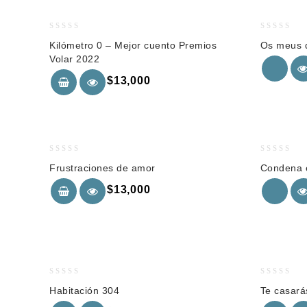
0
0
Kilómetro 0 – Mejor cuento Premios
Os meus 
out
out
Volar 2022
of
of
5
5
$
13,000
0
0
Frustraciones de amor
Condena e
out
out
of
of
$
13,000
5
5
0
0
Habitación 304
Te casará
out
out
of
of