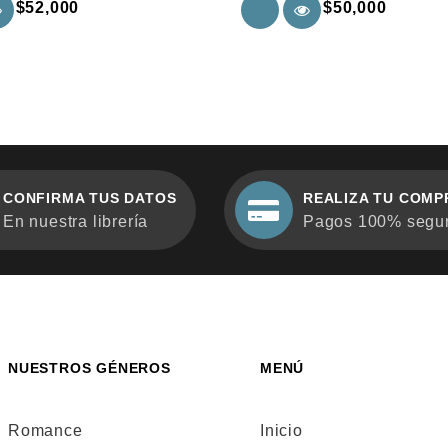
$
52,000
$
50,000
5
CONFIRMA TUS DATOS
REALIZA TU COMP
En nuestra librería
Pagos 100% segu
NUESTROS GÉNEROS
MENÚ
Romance
Inicio