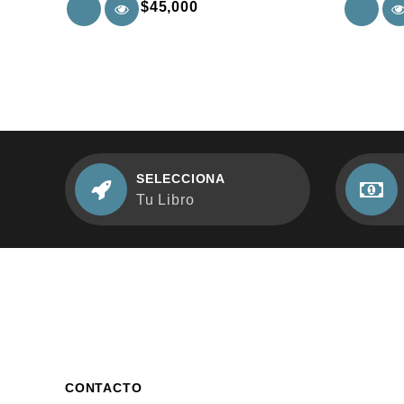
$
45,000
5
5
SELECCIONA
Tu Libro
CONTACTO