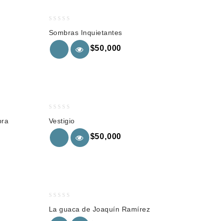
0
Sombras Inquietantes
out
of
$
50,000
5
0
bra
Vestigio
out
of
$
50,000
5
0
La guaca de Joaquín Ramírez
out
of