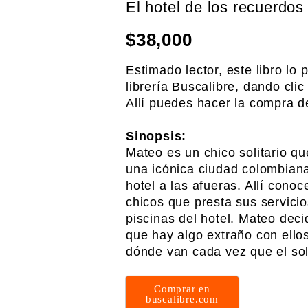
El hotel de los recuerdos
$
38,000
Estimado lector, este libro lo
librería Buscalibre, dando clic
Allí puedes hacer la compra 
.
Sinopsis:
Mateo es un chico solitario q
una icónica ciudad colombian
hotel a las afueras. Allí cono
chicos que presta sus servici
piscinas del hotel. Mateo dec
que hay algo extraño con ell
dónde van cada vez que el so
.
Comprar en
buscalibre.com