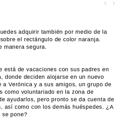
Condena en el planeta
Minerva
 puedes adquirir también por medio de la
 sobre el rectángulo de color naranja.
de manera segura.
ue está de vacaciones con sus padres en
a, donde deciden alojarse en un nuevo
ce a Verónica y a sus amigos, un grupo de
os como voluntariado en la zona de
ide ayudarlos, pero pronto se da cuenta de
os, así como con los demás huéspedes. ¿A
l se pone?