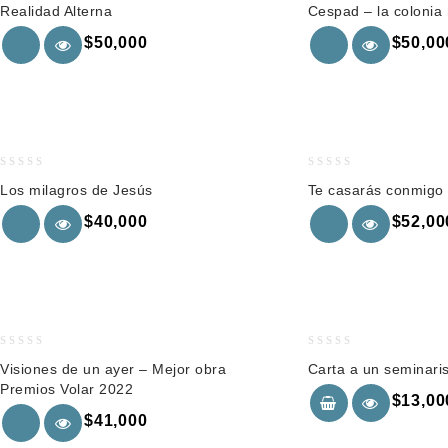
Realidad Alterna
Cespad – la colonia 
out
out
of
of
$
50,000
$
50,00
5
5
0
0
Los milagros de Jesús
Te casarás conmigo
out
out
of
of
$
40,000
$
52,00
5
5
0
0
Visiones de un ayer – Mejor obra
Carta a un seminari
out
out
Premios Volar 2022
of
of
$
13,00
5
5
$
41,000