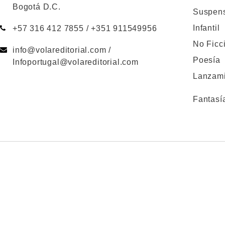
Bogotá D.C.
Suspen
Infantil
+57 316 412 7855 / +351 911549956
No Ficc
info@volareditorial.com /
Poesía
Infoportugal@volareditorial.com
Lanzami
Fantasí