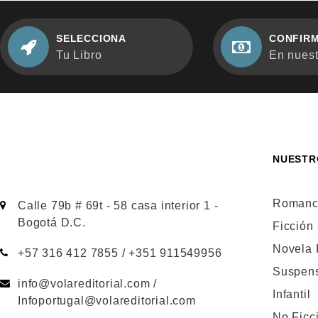
SELECCIONA
CONFIRM
Tu Libro
En nuestr
NUESTR
Romanc
Calle 79b # 69t - 58 casa interior 1 -
Bogotá D.C.
Ficción
Novela
+57 316 412 7855 / +351 911549956
Suspen
info@volareditorial.com /
Infantil
Infoportugal@volareditorial.com
No Ficc