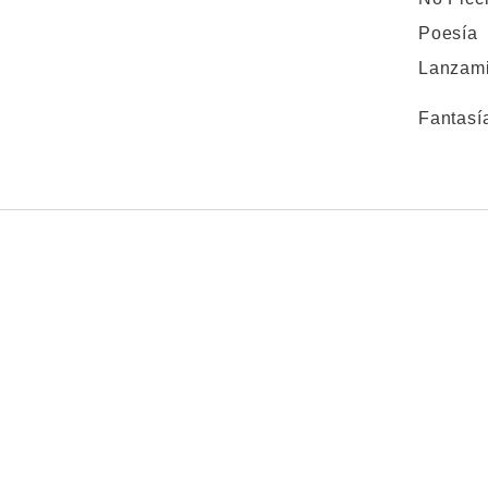
Poesía
Lanzami
Fantasí