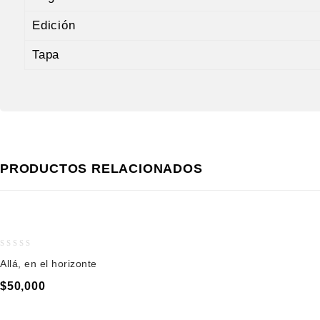
Edición
Tapa
PRODUCTOS RELACIONADOS
0
Allá, en el horizonte
out
of
$
50,000
5