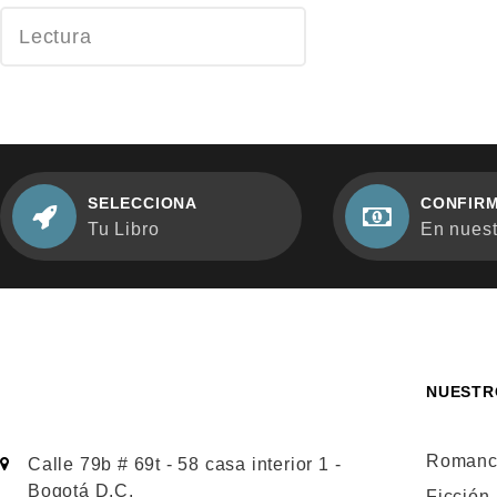
Lectura
SELECCIONA
CONFIRM
Tu Libro
En nuestr
NUESTR
Romanc
Calle 79b # 69t - 58 casa interior 1 -
Bogotá D.C.
Ficción