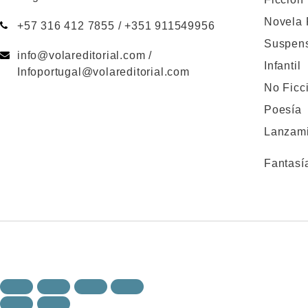
Novela
+57 316 412 7855 / +351 911549956
Suspen
info@volareditorial.com /
Infantil
Infoportugal@volareditorial.com
No Ficc
Poesía
Lanzami
Fantasí