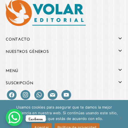
CONTACTO
NUESTROS GÉNEROS
MENÚ
SUSCRIPCIÓN
Usamos cookies para asegurar que te damos la mejor
experiencia en nuestra web. Si continúas usando este sitio,
Escríbenos
asumiremos que estás de acuerdo con ello.
Copyright © 2026 Volar Editorial
Aceptar
Política de privacidad